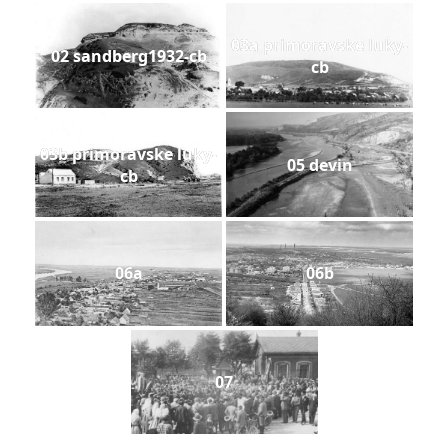
03a primoravske luky-
02 sandberg1932-cb
cb
03b primoravske luky-
05 devin
cb
06a
06b
07